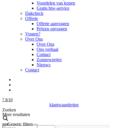
Voordelen van kopen
Gratis btw-service
Dakcheck
Offerte
Offerte aanvragen
Prijzen opvragen
Vragen?
Over Ons
Over Ons
Ons verhaal
Contact
Zonneweetjes
Nieuws
Contact
7.8
/
10
klantwaardering
Zoeken
Meer resultaten
nav
Generic filters