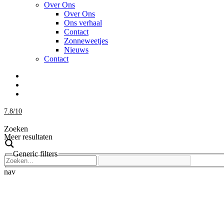
Over Ons
Over Ons
Ons verhaal
Contact
Zonneweetjes
Nieuws
Contact
7.8
/
10
Zoeken
Meer resultaten
Generic filters
nav